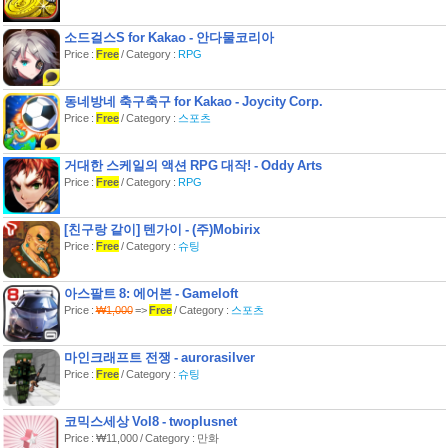
최종 보스를 클리어 했다고 끝이 아니에
요
소드걸스S for Kakao - 안다물코리아
진짜 매니아라면 최종 스테이지 까지 도
Price :
Free
/ Category :
RPG
전해 보세요.
▶개성 넘치는 분위기
동네방네 축구축구 for Kakao - Joycity Corp.
전국시대의 환상적인 분위기를 느낄수
Price :
Free
/ Category :
스포츠
있어요.
[ 조작방법 ]
거대한 스케일의 액션 RPG 대작! - Oddy Arts
- 화면 슬라이드로 캐릭터 이동
Price :
Free
/ Category :
RPG
- 폭탄 버튼 터치로 폭탄 발사
- 스킬 버튼 터치로 모아쏘기 발사
[친구랑 같이] 텐가이 - (주)Mobirix
손맛 넘치는 베스트 오락실 슈팅 아케이
Price :
Free
/ Category :
슈팅
드게임 "텐가이"
지금 바로 즐겨보세요!
아스팔트 8: 에어본 - Gameloft
[Facebook]
Price :
₩1,000
=>
Free
/ Category :
스포츠
https://www.facebook.com/Tengaiplaykr
★주의사항★
마인크래프트 전쟁 - aurorasilver
1. 해당 애플리케이션은 싱글 콘텐츠로
Price :
Free
/ Category :
슈팅
휴대 전화를 교체하거나
애플리케이션을 삭제하는 경우 모든 데
이터가 삭제되어 초기화됩니다.
코믹스세상 Vol8 - twoplusnet
(부분 유료 구매 및 전환 상품 포함)
Price : ₩11,000 / Category : 만화