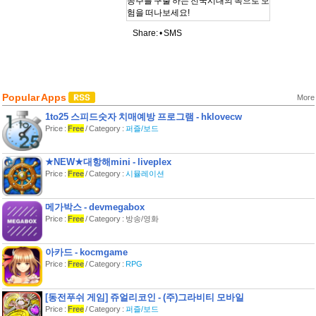
공주를 구출 하는 전국시대의 속으로 모
험을 떠나보세요!
ⓒX-nauts·psikyo&Windysoft
Share: •
SMS
[게임설명]
텐가이는 전국에이스란 게임의 2탄에
해당하는 게임이며 가로 횡스크롤로 진
행되는 슈팅게임입니다.
극악한 난이도로 유명하며 과거 슈팅게
Popular Apps
More
임의 참맛을 느낄 수 있는 게임입니다.
1to25 스피드숫자 치매예방 프로그램 - hklovecw
텐가이 만의 특징을 확인해 보세요.
Price :
Free
/ Category :
퍼즐/보드
▶편리한 조작 방식!
★NEW★대항해mini - liveplex
오락실의 손맛을 최대한 살린 조작방식
Price :
Free
/ Category :
시뮬레이션
을 사용했어요!
미세조정까지 가능한 편리한 조작을 제
공합니다
메가박스 - devmegabox
Price :
Free
/ Category : 방송/영화
▶독특한 6인의 캐릭터!
사무라이,닌자 등 독특한 캐릭터들로
적들과 싸워봐요
아카드 - kocmgame
Price :
Free
/ Category :
RPG
▶보스라면 3단변신!
변신을 거듭하며 전투를 벌이는 독특한
보스를 만나보세요.
[동전푸쉬 게임] 쥬얼리코인 - (주)그라비티 모바일
Price :
Free
/ Category :
퍼즐/보드
▶매니아라면 3회차에 도전!