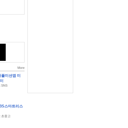
요
More
커플미션앱 미
사이
 : SNS
EBS스마트리스
y : 초중고