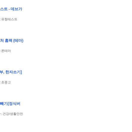
스트 - 데브가
ry : 유형테스트
처 홈팩 (테마)
y : 폰테마
, 한자쓰기]
y : 초중고
살빼기(정식버
gory : 건강/생활안전