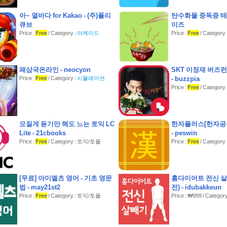
아~ 열바다 for Kakao - (주)폴리
탄수화물 중독증 테
큐브
이즈
Price :
Free
/ Category :
아케이드
Price :
Free
/ Catego
패삼국온라인 - neocyon
SKT 이정재 버즈런
Price :
Free
/ Category :
시뮬레이션
- buzzpia
Price :
Free
/ Categor
모질게 듣기만 해도 느는 토익 LC
한자플러스[한자공부
Lite - 21cbooks
- peswin
Price :
Free
/ Category : 토익/토플
Price :
Free
/ Categor
[무료] 아이엘츠 영어 - 기초 영문
홈다이어트 전신 
법 - may21st2
전) - idubakkeun
Price :
Free
/ Category : 토익/토플
Price : ₩999 / Cate