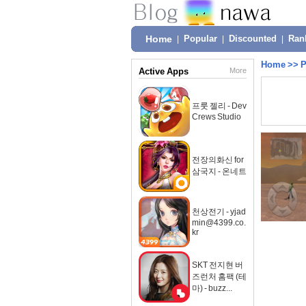
Home
|
Popular
|
Discounted
|
Ran
Home
>>
P
Active Apps
More
프룻 젤리 - Dev
Crews Studio
전장의화신 for
삼국지 - 온네트
천상전기 - yjad
min@4399.co.
kr
SKT 전지현 버
즈런처 홈팩 (테
마) - buzz...