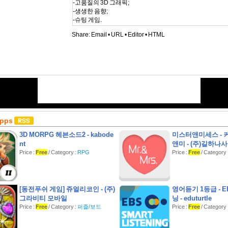
-고품질의 3D 그래픽;
-생생한 음향;
-슈팅 게임.
저격 3D하십시오! 무료 게임을 하면서 총샷건 소리 즐기세
Share:
Email
•
URL
•
Editor
•
HTML
Apps
3D MORPG 헤븐소드2 - kabode
미스터앤미세스 - 
nt
앤미 - (주)길하나
Price :
Free
/ Category :
RPG
Price :
Free
/ Category
[동전푸쉬 게임] 쥬얼리코인 - (주)
영어듣기 1등급 - 
그라비티 모바일
닝 - eduturtle
Price :
Free
/ Category :
퍼즐/보드
Price :
Free
/ Categor