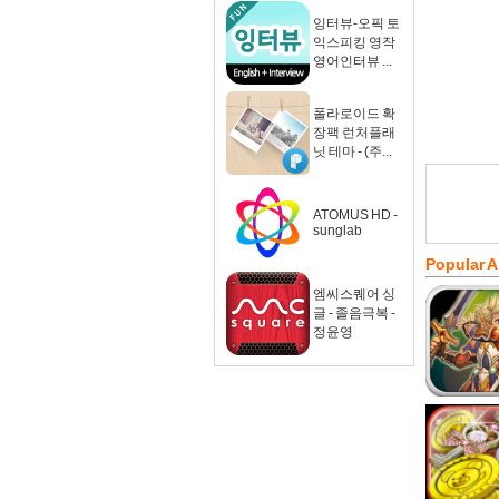
잉터뷰-오픽 토
익스피킹 영작
영어인터뷰 ...
폴라로이드 확
장팩 런처플래
닛 테마 - (주...
ATOMUS HD -
sunglab
Popular 
엠씨스퀘어 싱
글 - 졸음극복 -
정윤영