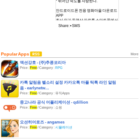
* 뛰어난 속도를 자랑한다.
안드로이드폰 전용 영화마을 다운로드
APP
최신 인기 동영상 자료를 스마트폰에서
실시간감상 할 수 있는 앱입니다. 최신
Share: •
SMS
영화, 드라마, 만화, 애니 등등 다양한 동
영상을 쉽고 편리하게 스마트폰에서 즐
길 수 있습니다.
회원가입 없이 이용 가능!(** 제외)
Popular Apps
More
- 드라마/ 방송/ 연예/ 오락/ 버라이어티/
시리즈 등 다양한 VOD 영상이 빠르게
액션강호 - (주)추콩코리아
업데이트!
Price :
Free
/ Category :
RPG
- 매주 실시간 업데이트
- 다양한 장르별 제공
카톡 알림음 벨소리 설정 카카오톡 마플 틱톡 라인 알림
- 다운받고 ~ 인코딩하고 ~ 파일 옮기고
음 - earlynetw...
~ 귀찮은 작업 없이 편리하게 감상
- 와이파이(Wi-Fi)와 LTE를 이용하시면
Price :
Free
/ Category : 뮤직Apps
중고나라 공식 어플리케이션 - qdillion
Price :
Free
/ Category : 쇼핑
오션히어로즈 - angames
Price :
Free
/ Category :
시뮬레이션