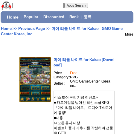
Home
|
Popular
|
Discounted
|
Rank
|
등록
Home
>>
Previous Page
>>
마이 리틀 나이트 for Kakao - GMO Game
Center Korea, inc.
More
마이 리틀 나이트 for Kakao
[Downl
oad]
Price :
Free
Category :
RPG
GMO GameCenter Korea,
Seller :
inc.
<T스토어 론칭 기념 이벤트>
■ 카드게임을 넘어선 최신 소셜RPG
『마이 리틀 나이트』 드디어 T스토어
에 등장!
■내용 :
ㅁ모든 유저 대상
이벤트1. 플레이 후기를 작성하여 선물
을 GET!