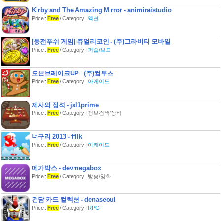
Kirby and The Amazing Mirror - animiraistudio
■이벤트2:
Price :
Free
/ Category :
액션
ㅁ경품: 게임머니인 마수정을 구입한
분들 중, 100분에게 5000원권 문화상
품권을 증정!
[동전푸쉬 게임] 쥬얼리코인 - (주)그라비티 모바일
ㅁ응모기간 : 2014년3월14일~3월24
Price :
Free
/ Category :
퍼즐/보드
일 23:59:59(메일수신 기준)
ㅁ참가방법:
오븐브레이크UP - (주)컴투스
1) T스토어에서 '마이리틀나이트'를 다
Price :
Free
/ Category :
아케이드
운받는다!
2) '마이리틀나이트'를 플레이하여, 매
력에 빠져본다!
제사의 정석 - jsl1prime
3) 마수정을 구입하여 사용해 본다!
Price :
Free
/ Category : 정보검색/상식
4) 메일을 보내어 응모한다!
메일 주소 : mlk_support@ggee.co.kr
제목 : T스토어 론칭 이벤트2 응모
너구리 2013 - ffllk
내용 : 게임ID, 상품권 받으실 email 주
Price :
Free
/ Category :
아케이드
소, 결제시간
(게임ID는, 게임내 '마이페이지'에서 확
인 가능합니다. 6자리 영숫자)
메가박스 - devmegabox
ㅁ주의
Price :
Free
/ Category : 방송/영화
1. 이벤트 기간내에 등록된 리뷰가 추첨
대상이 됩니다.
건담 카드 컬렉션 - denaseoul
2. 당첨자는 3월 26일에 문화상품권을
email로 개별적으로 보내드립니다.
Price :
Free
/ Category :
RPG
3. 문화상품권의 유효기간은 2014년 3