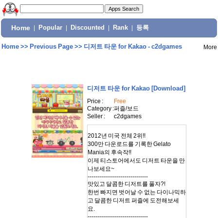
Home
|
Popular
|
Discounted
|
Rank
|
등록
Home
>>
Previous Page
>>
디저트 타운 for Kakao - c2dgames
More
디저트 타운 for Kakao
[Download]
Price :
Free
Category :
퍼즐/보드
Seller :
c2dgames
2012년 미국 전체 2위!!
300만 다운로드를 기록한 Gelato
Mania의 후속작!!
이제 티스토어에서도 디저트 타운을 만
나보세요~
-------------------------------
맛있고 달콤한 디저트를 풀자?!
한번 빠지면 벗어날 수 없는 다이나믹하
고 달콤한 디저트 퍼즐에 도전해보세
요.
-------------------------------