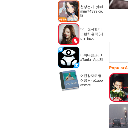
천상전기 - yjad
min@4399.co.
kr
SKT 전지현 버
즈런처 홈팩 (테
마) - buzz...
아이다탱크(iD
aTank) - AppZil
Popular 
어린왕자로 영
어공부 - p1goo
dtstore