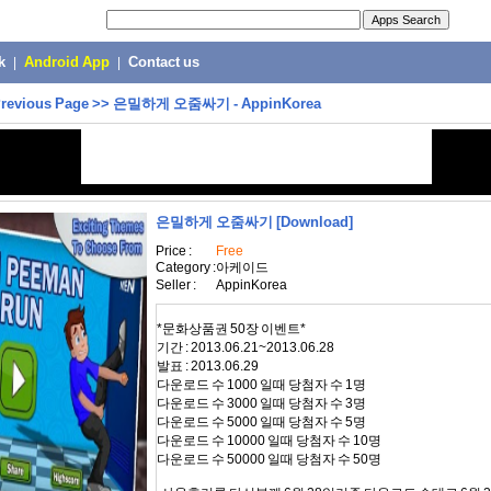
k
|
Android App
|
Contact us
revious Page
>>
은밀하게 오줌싸기 - AppinKorea
은밀하게 오줌싸기
[Download]
Price :
Free
Category :
아케이드
Seller :
AppinKorea
*문화상품권 50장 이벤트*
기간 : 2013.06.21~2013.06.28
발표 : 2013.06.29
다운로드 수 1000 일때 당첨자 수 1명
다운로드 수 3000 일때 당첨자 수 3명
다운로드 수 5000 일때 당첨자 수 5명
다운로드 수 10000 일때 당첨자 수 10명
다운로드 수 50000 일때 당첨자 수 50명