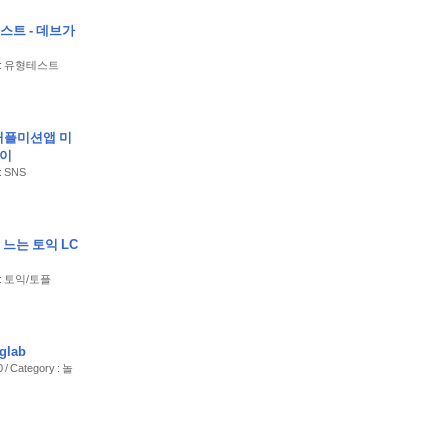
스트 - 데브가
ry : 유형테스트
커플미션앱 미
사이
 : SNS
느는 토익 LC
y : 토익/토플
glab
 / Category : 놀