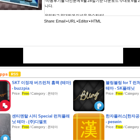
-사용후기를 다신분께 6월 28일기준 다운로드 수대로 6월 
니다.
은밀하고 위대하게 미션을 완수하라!
Share:
Email
•
URL
•
Editor
•
HTML
중요한 순간...
여자친구와 영화관에서.
여자친구와 발렌타인데이일때.
여자친구와 수영장에서.
여자친구와 맥주를 마실때.
순간순간 터질것 같은 오줌보를 은밀하게 처리하는 것이 관
방심하면 변기뚜껑에 의해 큰 상처를 입고,
조급하면 바지에 실례를 하게 되는
현실감 넘치는 리얼 버라이어티 게임!
Apps
여자친구가 없는 남성에게도,
SKT 이정재 버즈런처 홈팩 (테마)
블링블링 for T 
여자친구가 있는 남성에게도,
- buzzpia
테마 - SK플래닛
긴급한 상황에 대한 연습은 필요합니다!
Price :
Free
/ Category : 폰테마
Price :
Free
/ Categor
바로 이 게임으로 당신은 현실에서도 오줌보를 컨트롤하게 될
다!
망설이지 마세요!
센티멘탈 시티 Special 런처플래
한자플러스[한자공부
닛 테마 - (주)디엘토
- peswin
게임 방법 :
Price :
Free
/ Category : 폰테마
Price :
Free
/ Categor
버튼을 누르고 있으면 오줌을 유지!
버튼을 때면 오줌을 멈춤!
단순 명료한 조작 방법!