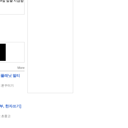
29일 일괄 지급합
건!
More
런처플래닛 멀티
y : 폰꾸미기
 수 있게 됩니
, 한자쓰기]
y : 초중고