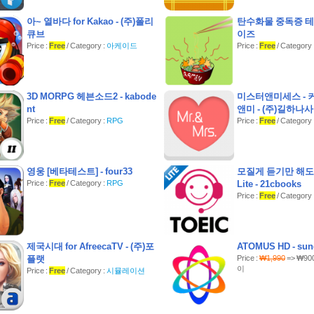
특징 :
아~ 열바다 for Kakao - (주)폴리
탄수화물 중독증 테
큐브
이즈
간편한 인터페이스
Price :
Free
/ Category :
아케이드
Price :
Free
/ Catego
현실감 넘치는 스토리
3D MORPG 헤븐소드2 - kabode
미스터앤미세스 - 
nt
앤미 - (주)길하나
Price :
Free
/ Category :
RPG
Price :
Free
/ Category
영웅 [베타테스트] - four33
모질게 듣기만 해도 
Price :
Free
/ Category :
RPG
Lite - 21cbooks
Price :
Free
/ Categor
제국시대 for AfreecaTV - (주)포
ATOMUS HD - sun
플랫
Price :
₩1,990
=> ₩900
이
Price :
Free
/ Category :
시뮬레이션