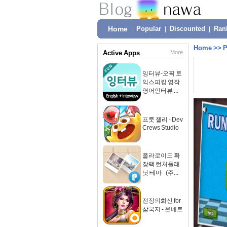
Home
|
Popular
|
Discounted
|
Ran
Home
>>
P
Active Apps
More
잉터뷰-오픽 토
익스피킹 영작
영어인터뷰 ...
프룻 젤리 - Dev
Crews Studio
폴라로이드 확
장팩 런처플래
닛 테마 - (주...
전장의화신 for
삼국지 - 온네트