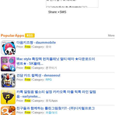
♡♡아이들이 참 좋아해요♡♡
Share: •
SMS
★★APPOND의 다른 유아용 어플을 검
색해 보세요!!★★
★ APPOND 페이스북 :
http://facebook.com/appond ★
Popular Apps
1. 유아용 어린이 장난감 시리즈!!
More
[공룡대탐험 1탄], [공룡대탐험 2탄], [조
다음키즈짱 - daummobile
류대탐험 1탄],
Price :
Free
/ Category : 유아
[조류대탐험 2탄], [사막 대탐험], [북극
대탐험], [곤충 대탐험]
[열대지방 대탐험], [숲속 대탐험] , [초원
Mac style 확장팩 런처플래닛 멀티 테마 ★다운로드이
대탐험]
벤트★ - SK플래...
[습지 대탐험], [바닷속 친구들]
Price :
Free
/ Category : 폰꾸미기
2. 유아용 공부카드시리즈!!
건담 카드 컬렉션 - denaseoul
[악기교실 카드], [야채농장 카드], [우리
Price :
Free
/ Category :
RPG
집 가전제품 카드], [야채농장 카드]
[꽃농장 카드], [과일농장 카드], [아이와
카톡 알림음 벨소리 설정 카카오톡 마플 틱톡 라인 알림
함께하는 한글카드 1탄]
[아이와 함께하는 한글카드 2탄]
음 - earlynetw...
Price :
Free
/ Category : 뮤직Apps
3. 키즈 링크시리즈!!
친구들과 함께하는 틀린그림찾기!! - (주)디지털프로그
[가자 동물원], [북극대탐험], [조류대탐
Price :
Free
/ Category :
퍼즐/보드
험], [정글친구들]