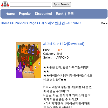
Home
|
Popular
|
Discounted
|
Rank
|
등록
Home
>>
Previous Page
>>
세모네모 변신 얍 - APPOND
More
세모네모 변신 얍
[Download]
Price :
Free
Category :
유아
Seller :
APPOND
★★좋은 엄마, 좋은 아빠 되는 비법!!
★★
★★아이들이 너무너무 좋아하는 “세모
네모 변신 얍!”★★
> 두뇌 개발에 좋은 칠교놀이를 내 손 안
에서 즐길 수 있어요!
> 동물, 사물, 숫자의 세 가지 소재 총 30
가지 퍼즐을 즐길 수 있어요!
> 아기자기한 애니메이션의 단어카드
로 단어 공부도 해봐요!