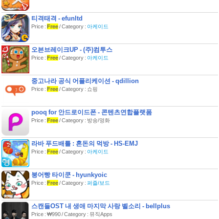
[숲 사막], [아쿠아리움], [사바나 습지]
[공룡대탐험],[과일 농장],[꽃농장],[악기
티격태격 - efunltd
교실],[곤충친구들]
Price :
Free
/ Category :
아케이드
마켓에 APPOND, BLUEAPPS를 검색
오븐브레이크UP - (주)컴투스
Price :
Free
/ Category :
아케이드
중고나라 공식 어플리케이션 - qdillion
Price :
Free
/ Category : 쇼핑
pooq for 안드로이드폰 - 콘텐츠연합플랫폼
Price :
Free
/ Category : 방송/영화
라바 푸드배틀 : 혼돈의 먹방 - HS-EMJ
Price :
Free
/ Category :
아케이드
붕어빵 타이쿤 - hyunkyoic
Price :
Free
/ Category :
퍼즐/보드
스캔들OST 내 생애 마지막 사랑 벨소리 - bellplus
Price : ₩990 / Category : 뮤직Apps