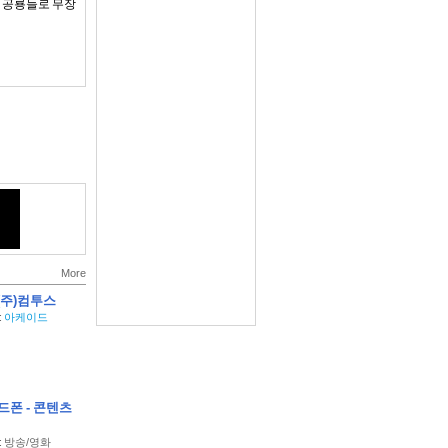
 공룡들로 무장
 살 수 있죠. 조가
어 공격합니다.
릴 수 있습니다.
More
(주)컴투스
:
아케이드
를 얻으세요.
 받으세요.
이드폰 - 콘텐츠
y : 방송/영화