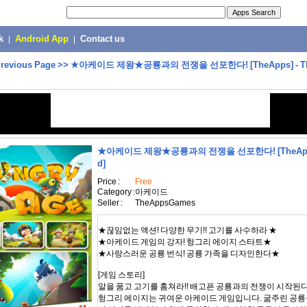
k
|
Android App
|
Contact us
revious Page
>>
★아케이드 제왕★공룡과의 전쟁을 선포한다! [TheApps] - T
★아케이드 제왕★공룡과의 전쟁을 선포한다! [TheAp
d]
Price :
Free
Category :
아케이드
Seller :
TheAppsGames
★끊임없는 액션! 다양한 무기!! 고기를 사수하라 ★
★아케이드 게임의 강자! 헝그리 에이지 스타트★
★사랑스러운 공룡 번식! 공룡 가족을 디자인한다★
[게임 스토리]
알을 품고 고기를 훔쳐라!! 배고픈 공룡과의 전쟁이 시작된다
헝그리 에이지는 귀여운 아케이드 게임입니다. 굶주린 공룡