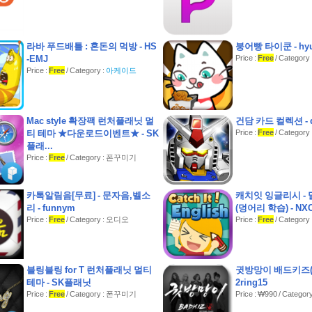
- 사랑스러운 동물 캐릭터
- 적들을 위한 다른 무기
- 이웃 방문하고 경험치 획득
- 업적 성취를 통해 공룡 업그레이드
라바 푸드배틀 : 혼돈의 먹방 - HS
붕어빵 타이쿤 - hyu
-EMJ
====================================
Price :
Free
/ Category 
공략/이벤트/커뮤니티 : m.theappsplay.com
Price :
Free
/ Category :
아케이드
게임 카페 : http://cafe.naver.com/theappsgames
제휴 안내 : http://partner.theapps.co.kr
문의 : help@theapps.co.kr
Mac style 확장팩 런처플래닛 멀
건담 카드 컬렉션 - d
티 테마 ★다운로드이벤트★ - SK
Price :
Free
/ Category 
플래...
Price :
Free
/ Category : 폰꾸미기
카톡알림음[무료] - 문자음,벨소
캐치잇 잉글리시 -
리 - funnym
(덩어리 학습) - NXC 
Price :
Free
/ Category : 오디오
Price :
Free
/ Categor
블링블링 for T 런처플래닛 멀티
귓방망이 배드키즈(벨
테마 - SK플래닛
2ring15
Price :
Free
/ Category : 폰꾸미기
Price : ₩990 / Catego