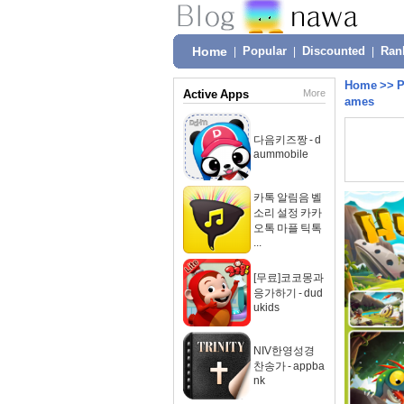
Home
|
Popular
|
Discounted
|
Ran
Home
>>
P
Active Apps
More
ames
다음키즈짱 - d
aummobile
카톡 알림음 벨
소리 설정 카카
오톡 마플 틱톡
...
[무료]코코몽과
응가하기 - dud
ukids
NIV한영성경
찬송가 - appba
nk