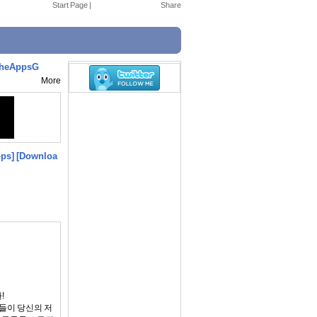
Start Page
|
heAppsG
More
ps]
[Downloa
!
들이 당신의 저