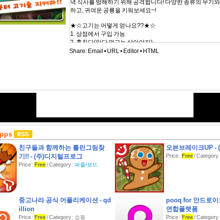
녁 식사를 방해하기 위해 공격합니다! 다양한 종류의 무기와
하고, 귀여운 공룡을 키워보세요~!
★☆고기는 어떻게 얻나요??★☆
1. 상점에서 구입 가능
2. 훔친다(일단 먹고는 살아야지)
3. 화장실 청소알바
Share:
Email
•
URL
•
Editor
•
HTML
4. 온라인 임무를 수행한다.
5. 보물을 판다.(공룡에게 앵벌이를 시키자)
6. 훈바와 아레나에서 내기를 한다.
7. 전투 임무를 수행한다.
★☆다양한 전투 무기★☆
- 고기 : 게임을 하면 고기를 벌 수 있습니다. 모든것을 고기로
비로 고기도 살 수도 있습니다.
- 바위 : 한 지역에 있는 공룡들 위에 작은 바위들을 쏟아 부
- 돌 : 힘이 덜 들고, 쿨타임이 짧습니다. 한번에 한 공룡만 때
Apps
- 로프 : 몇초간 공룡을 묶어 움직이지 못하게 합니다.
친구들과 함께하는 틀린그림찾
오븐브레이크UP - 
- 횃불 : 땅에 불을 붙여 지속 데미지를 줍니다.
기!! - (주)디지털프로그
Price :
Free
/ Category 
- 진흙: 몇초간 공룡의 움직임을 늦춥니다.
Price :
Free
/ Category :
퍼즐/보드
★☆게임모드★☆
- 어드벤처 모드 : 싱글 미션입니다. 공룡들을 물리치고 고기
- 온라인 미션 : 재미있는 온라인 미션을 즐기고, 추가 보상도
- 훈바와 아레나 : 공룡 경기장, 부자가 되는 지름길
중고나라 공식 어플리케이션 - qd
pooq for 안드로
illion
연합플랫폼
★☆게임특징★☆
Price :
Free
/ Category : 쇼핑
Price :
Free
/ Categor