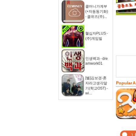
클머니가계부
(+자동동기화)
- 클위즈(주)...
혈십자PLUS -
(주)게임빌
인생백과 - dre
amwork01
[벨]김보경-혼
Popular 
자라고생각말
기(학교OST) -
wi...