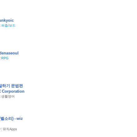
nkyoic
:
퍼즐/보드
enaseoul
:
RPG
 말하기 문법편
Corporation
y : 생활영어
소리) - wiz
ry : 뮤직Apps