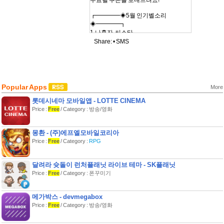
무료벨 쿠폰을 보내드려요!
┏━━━━◈5월 인기벨소리
◈━━━━┓
1.나혼자-씨스타
2.Shes Gone(쉬즈곤)-디셈버
Share: •
SMS
3.사랑은다그런거래요-양파,다비
치,HANNA
4.[갤럭시노트휘파람광고]Moves Like
Jagger-Maroon5(마룬5)
5.벚꽃엔딩-버스커버스커
Popular Apps
More
6.(반야심경)스님의염불전화왔숑
롯데시네마 모바일앱 - LOTTE CINEMA
7.잊었니(신들의만찬)-이승철
8.복숭아-아이유
Price :
Free
/ Category : 방송/영화
9.[사랑비/윤아벨]받아라~받아라~쭉쭉
쭉쭉!
몽환 - (주)에프엘모바일코리아
10.트윙클-태티서
Price :
Free
/ Category :
RPG
※ 벨365 이용안내
1.벨소리 (안드로이드벨, 아이폰벨, 라
달려라 슛돌이 런처플래닛 라이브 테마 - SK플래닛
이브벨)
Price :
Free
/ Category : 폰꾸미기
- 곡별로 후렴, 앞부분, 뒷부분, 3개 구간
을 제공하여 원하는 구간대로 선택하여
이용 가능해요.
메가박스 - devmegabox
- 다운로드 즉시 기본벨소리로 설정!
Price :
Free
/ Category : 방송/영화
- 보관함 기능이 있어서 다운로드 받은
곡은 무료로 다시 받을수 있어요.