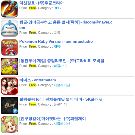
액션강호 - (주)추콩코리아
2.컬러링
Price :
Free
/ Category :
RPG
- 나만 이용하면 욕심쟁이! 친구에게 컬
러링선물 해볼까요~
링글-영어공부하고 용돈 벌자[특허] - ilscom@naver.c
3.문자알림음 (카톡알림음, 문자수신
om
음, 문자수신벨)
Price :
Free
/ Category : 교육
- 매일 새로운 문자음 컨텐츠가 업데이
트!
Pokemon Ruby Version - animiraistudio
- 보관함 기능이 있어 다운로드 받은 문
Price :
Free
/ Category :
RPG
자음은 무료로 다시 받을 수 있어요~
※ 스카이 계열 단말기나 일부 알림음을
[동전푸쉬 게임] 쥬얼리코인 - (주)그라비티 모바일
지원하지 않는 단말의 경우, 알림음 제
Price :
Free
/ Category :
퍼즐/보드
어 어플리케이션을 다운 받은 후 이용하
실 수 있습니다.
비너스 - entermatem
4.**
- PC와 휴대폰을 연결해서 불편하게 음
Price :
Free
/ Category :
시뮬레이션
악을 넣으셨다구요? 휴대폰에서 음악
을 계속 들으시려면 매달 요금을 내셨다
블링블링 for T 런처플래닛 멀티 테마 - SK플래닛
구요? 음악을 들으시려면 앱을 실행해
Price :
Free
/ Category : 폰꾸미기
야만 한다구요? 이 모든 불편함은 이제
끝!
- 휴대폰으로 MP3 파일 바로 저장 및 평
[친구랑같이]마이펫타운 - (주)피엔제이
생 이용 가능한 완전 FREE DRM 서비
Price :
Free
/ Category :
시뮬레이션
스!