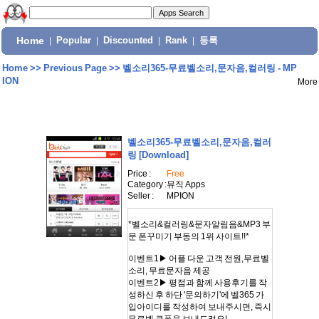
Home
|
Popular
|
Discounted
|
Rank
|
등록
Home
>>
Previous Page
>>
벨소리365-무료벨소리,문자음,컬러링 - MP
ION
More
벨소리365-무료벨소리,문자음,컬러
링
[Download]
Price :
Free
Category :
뮤직 Apps
Seller :
MPION
*벨소리&컬러링&문자알림음&MP3 부
문 폰꾸미기 부동의 1위 사이트!!*
이벤트1▶ 어플 다운 고객 전원,무료벨
소리, 무료문자음 제공
이벤트2▶ 평점과 함께 사용후기를 작
성하신 후 하단 '문의하기'에 벨365 가
입아이디를 작성하여 보내주시면, 즉시